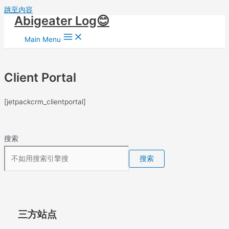
跳至内容
Abigeater Log😊
Main Menu
Client Portal
[jetpackcrm_clientportal]
搜索
搜索
三方站点